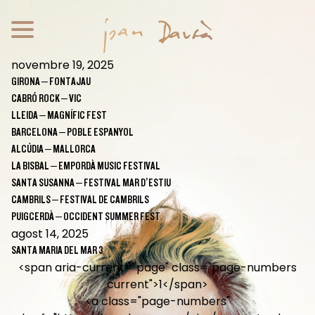
novembre 19, 2025
GIRONA – FONTAJAU
CABRÓ ROCK – VIC
LLEIDA – MAGNÍFIC FEST
BARCELONA – POBLE ESPANYOL
ALCÚDIA – MALLORCA
LA BISBAL – EMPORDÀ MUSIC FESTIVAL
SANTA SUSANNA – FESTIVAL MAR D’ESTIU
CAMBRILS – FESTIVAL DE CAMBRILS
PUIGCERDÀ – OCCIDENT SUMMER FEST
agost 14, 2025
SANTA MARIA DEL MAR 3
<span aria-current="page" class="page-numbers
current">1</span>
<a class="page-numbers"