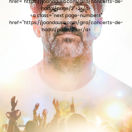
href="https://joandausa.com/gira/concerts-de-
nadal/page/2">2</a>
<a class="next page-numbers"
href="https://joandausa.com/gira/concerts-de-
nadal/page/2">»</a>